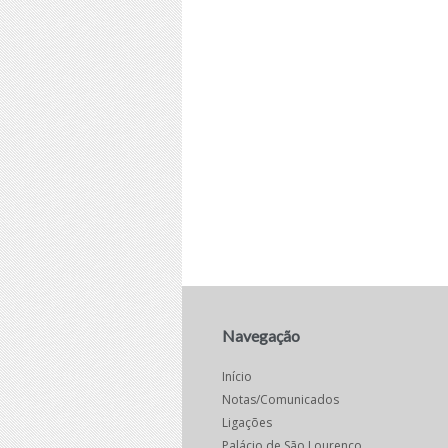
Navegação
Início
Notas/Comunicados
Ligações
Palácio de São Lourenço