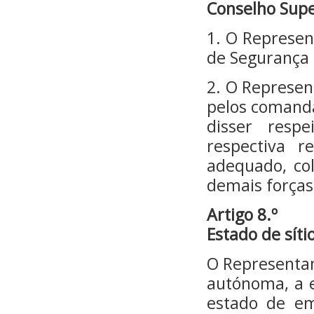
Conselho Supe
1. O Represen
de Segurança 
2. O Represen
pelos comanda
disser resp
respectiva 
adequado, co
demais forças
Artigo 8.º
Estado de sít
O Representan
autónoma, a e
estado de em