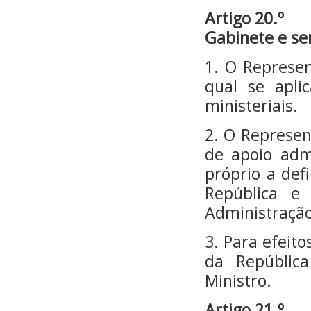
Artigo 20.º
Gabinete e se
1. O Represe
qual se apli
ministeriais.
2. O Represen
de apoio adm
próprio a def
República e
Administração
3. Para efeito
da Repúblic
Ministro.
Artigo 21.º